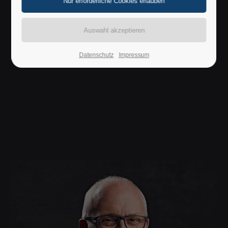
Lorem ipsum dolor sit amet:
24h
/ 365days
Datenschutz
Impressum
We offer support for our customers
Mon - Fri 8:00am - 5:00pm
(GMT +1)
Get in touch
Cybersteel Inc.
376-293 City Road, Suite 600
San Francisco, CA 94102
Have any questions?