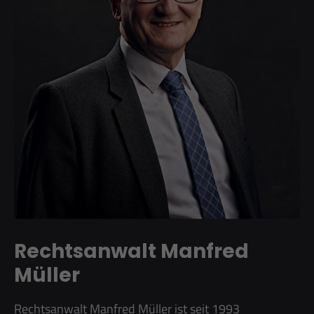
+44 1234 567 890
Drop us a line
info@yourdomain.com
About us
Lorem ipsum dolor sit amet, consectetuer
adipiscing elit.
Aenean commodo ligula eget dolor. Aenean
massa. Cum sociis natoque penatibus et magnis
dis parturient montes, nascetur ridiculus mus.
Donec quam felis, ultricies nec.
Rechtsanwalt Manfred
Müller
Rechtsanwalt Manfred Müller ist seit 1993