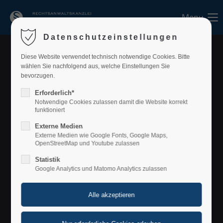
Menu
Login
Datenschutzeinstellungen
Benutzername
Diese Website verwendet technisch notwendige Cookies. Bitte
wählen Sie nachfolgend aus, welche Einstellungen Sie
bevorzugen.
Erforderlich*
Passwort
Notwendige Cookies zulassen damit die Website korrekt
funktioniert
Externe Medien
Externe Medien wie Google Fonts, Google Maps,
OpenStreetMap und Youtube zulassen
Anmelden
Statistik
Google Analytics und Matomo Analytics zulassen
Register
|
Lost your password?
Support