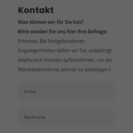
+44 1234 567 890
Kontakt
Drop us a line
Was können wir für Sie tun?
info@yourdomain.com
Bitte senden Sie uns hier Ihre Anfrage:
About us
(Hinweis: Bei fristgebundenen
Angelegenheiten bitten wir Sie, unbedingt
Lorem ipsum dolor sit amet, consectetuer
telefonisch Kontakt aufzunehmen, um die
adipiscing elit.
Mandatsannahme zeitnah zu bestätigen.)
Aenean commodo ligula eget dolor. Aenean
massa. Cum sociis natoque penatibus et magnis
dis parturient montes, nascetur ridiculus mus.
Donec quam felis, ultricies nec.